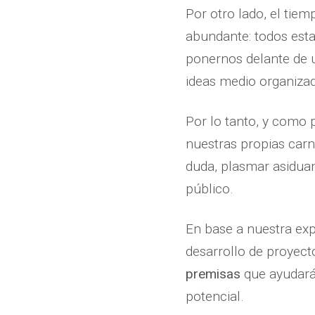
Por otro lado, el tie
abundante: todos est
ponernos delante de u
ideas medio organizad
Por lo tanto, y como
nuestras propias car
duda, plasmar asidua
público.
En base a nuestra exp
desarrollo de proyec
premisas
que ayudarán
potencial.