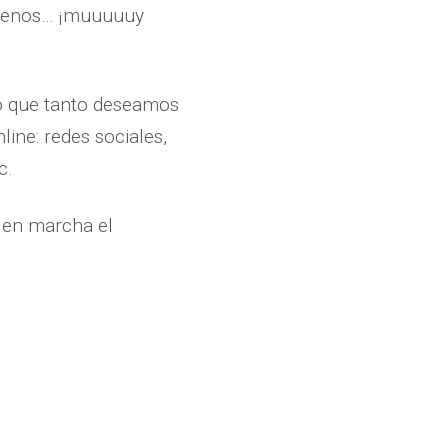
buenos… ¡muuuuuy
o que tanto deseamos
line: redes sociales,
c.
r en marcha el