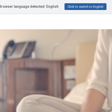
Browser language detected: English
Funcionalidades
Recursos
Precios
¿Te ayu
Click to switch to English