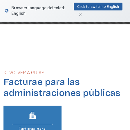
FacturaDirecta
Click to switch to English
Browser language detected:
DESCARGAR
Conductiva
English
GRATIS - En Google Play
VOLVER A GUÍAS
Facturae para las
administraciones públicas