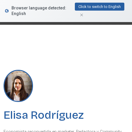
FacturaDirecta
Click to switch to English
Browser language detected:
DESCARGAR
Conductiva
English
GRATIS - En Google Play
Elisa Rodríguez
Economista reconvertida en marketer. Redactora y Community