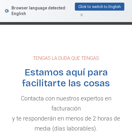
FacturaDirecta
Click to switch to English
Browser language detected:
DESCARGAR
Conductiva
English
GRATIS - En Google Play
TENGAS LA DUDA QUE TENGAS
Estamos aquí para
facilitarte las cosas
Contacta con nuestros expertos en
facturación
y te responderán en menos de 2 horas de
media (días laborables).