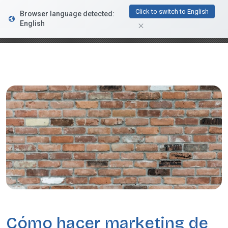
FacturaDirecta
Click to switch to English
Browser language detected:
DESCARGAR
Conductiva
English
GRATIS - En Google Play
Cómo hacer marketing de