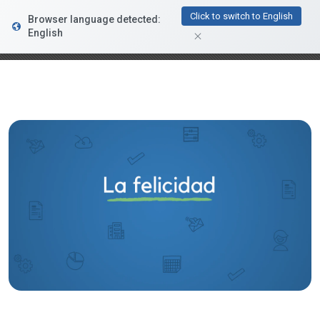
FacturaDirecta
Click to switch to English
Browser language detected:
DESCARGAR
Conductiva
English
GRATIS - En Google Play