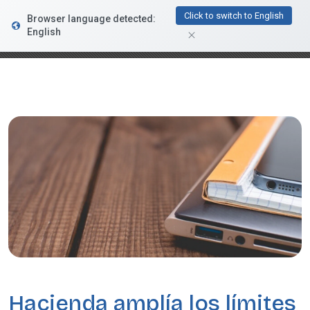
FacturaDirecta
Click to switch to English
Browser language detected:
DESCARGAR
Conductiva
English
GRATIS - En Google Play
Hacienda amplía los límites