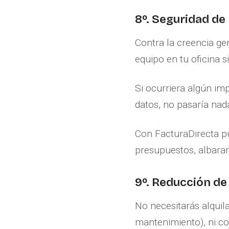
8º. Seguridad de 
Contra la creencia ge
equipo en tu oficina s
Si ocurriera algún im
datos, no pasaría nada
Con FacturaDirecta p
presupuestos, albarane
9º. Reducción de
No necesitarás alquil
mantenimiento), ni con