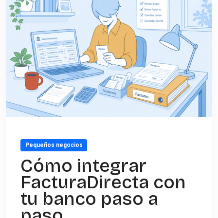
Pequeños negocios
Cómo integrar
FacturaDirecta con
tu banco paso a
paso