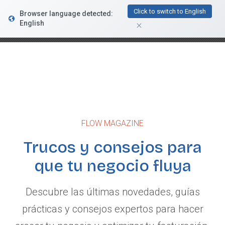
FacturaDirecta
Click to switch to English
Browser language detected:
DESCARGAR
Conductiva
English
GRATIS - En Google Play
FLOW MAGAZINE
Trucos y consejos para
que tu negocio fluya
Descubre las últimas novedades, guías
prácticas y consejos expertos para hacer