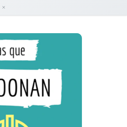
damos?
Iniciar sesión
Empieza gratis