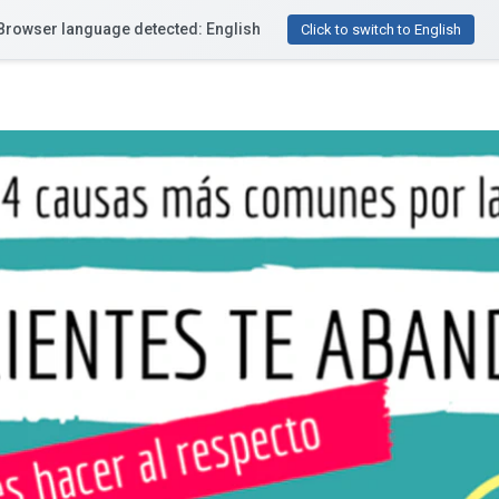
Browser language detected: English
Funcionalidades
Recursos
Precios
¿Te ayu
Click to switch to English