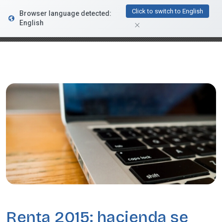
FacturaDirecta
Click to switch to English
Browser language detected:
DESCARGAR
Conductiva
English
GRATIS - En Google Play
Renta 2015: hacienda se