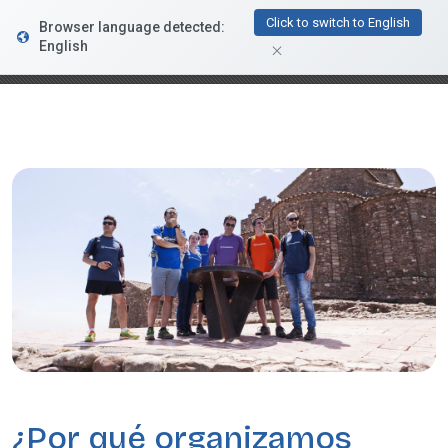
FacturaDirecta
Click to switch to English
Browser language detected:
DESCARGAR
Conductiva
English
GRATIS - En Google Play
¿Por qué organizamos