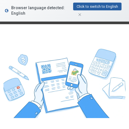
FacturaDirecta
Click to switch to English
Browser language detected:
DESCARGAR
Conductiva
English
GRATIS - En Google Play