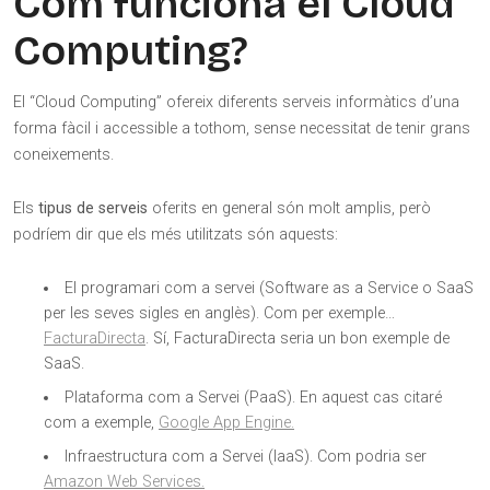
Com funciona el Cloud
Computing?
El “Cloud Computing” ofereix diferents serveis informàtics d’una
forma fàcil i accessible a tothom, sense necessitat de tenir grans
coneixements.
Els
tipus de serveis
oferits en general són molt amplis, però
podríem dir que els més utilitzats són aquests:
El programari com a servei (Software as a Service o SaaS
per les seves sigles en anglès). Com per exemple…
FacturaDirecta
. Sí, FacturaDirecta seria un bon exemple de
SaaS.
Plataforma com a Servei (PaaS). En aquest cas citaré
com a exemple,
Google App Engine.
Infraestructura com a Servei (IaaS). Com podria ser
Amazon Web Services.