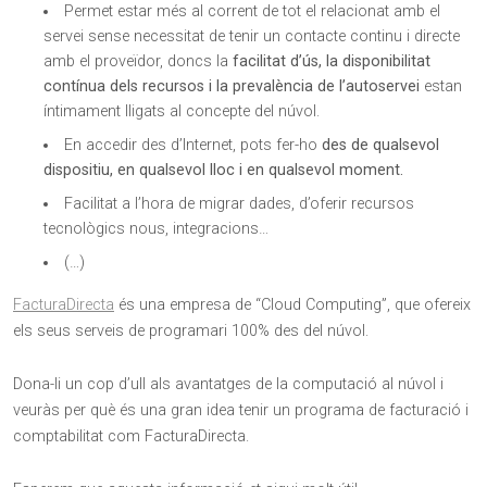
Permet estar més al corrent de tot el relacionat amb el
servei sense necessitat de tenir un contacte continu i directe
amb el proveïdor, doncs la
facilitat d’ús, la disponibilitat
contínua dels recursos i la prevalència de l’autoservei
estan
íntimament lligats al concepte del núvol.
En accedir des d’Internet, pots fer-ho
des de qualsevol
dispositiu, en qualsevol lloc i en qualsevol moment.
Facilitat a l’hora de migrar dades, d’oferir recursos
tecnològics nous, integracions…
(…)
FacturaDirecta
és una empresa de “Cloud Computing”, que ofereix
els seus serveis de programari 100% des del núvol.
Dona-li un cop d’ull als avantatges de la computació al núvol i
veuràs per què és una gran idea tenir un programa de facturació i
comptabilitat com FacturaDirecta.