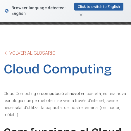
FacturaDirecta
Click to switch to English
Browser language detected:
DESCARGAR
Conductiva
English
GRATIS - En Google Play
VOLVER AL GLOSARIO
Cloud Computing
Cloud Computing o
computació al núvol
en castellà, és una nova
tecnologia que permet oferir serveis a través d’internet, sense
necessitat d’utilitzar la capacitat del nostre terminal (ordinador,
mòbil…).