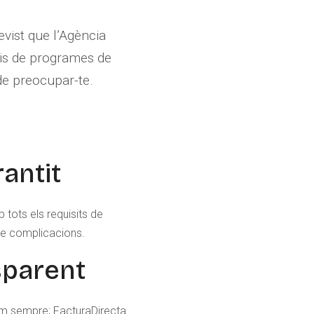
evist que l’Agència
aris de programes de
de preocupar-te.
antit
tots els requisits de
se complicacions.
sparent
om sempre; FacturaDirecta