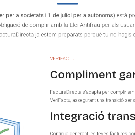
r per a societats i 1 de juliol per a autònoms)
està pr
’obligació de complir amb la Llei Antifrau per als usu
 FacturaDirecta ja estem preparats perquè tu no hagis 
VERIFACTU
Compliment gar
FacturaDirecta s’adapta per complir amb 
VeriFactu, assegurant una transició sen
Integració tran
Continua generant les teves factures c