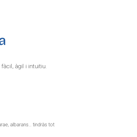
a
il, àgil i intuïtiu.
rae, albarans… tindràs tot