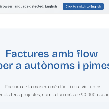
Browser language detected: English
ctu
Funcionalitats
Recursos
Preus
T'ajude
Click to switch to English
Factures amb flow
per a autònoms i pime
Factura de la manera més fàcil i estalvia temps
er als teus projectes, com ja fan més de 90.000 usuari