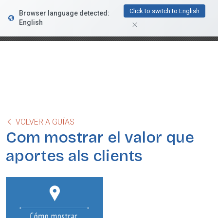
FacturaDirecta
Click to switch to English
Browser language detected:
DESCARGAR
Conductiva
English
GRATIS - En Google Play
VOLVER A GUÍAS
Com mostrar el valor que
aportes als clients