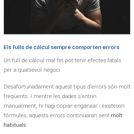
Els fulls de càlcul sempre comporten errors
Un full de càlcul mal fet pot tenir efectes fatals
per a qualsevol negoci.
Desafortunadament aquest tipus d’errors són molt
freqüents. I mentre les dades s’entrin
manualment, hi hagi copiar-enganxar i existeixin
fórmules, aquests errors continuaran sent
molt
habituals
.