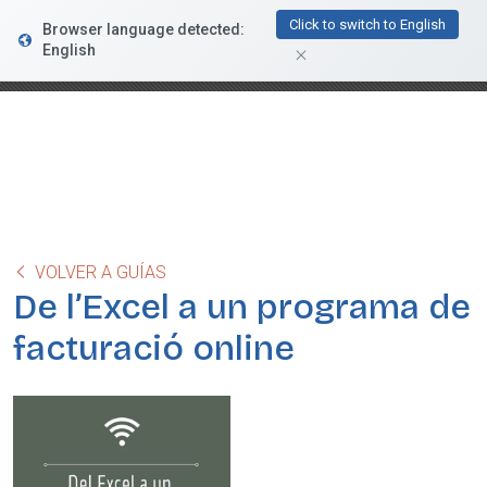
FacturaDirecta
Click to switch to English
Browser language detected:
DESCARGAR
Conductiva
English
GRATIS - En Google Play
VOLVER A GUÍAS
De l’Excel a un programa de
facturació online