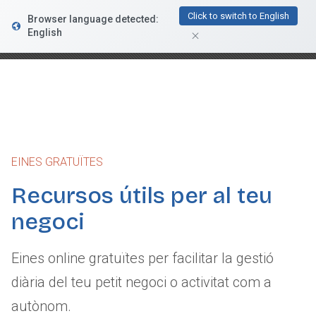
FacturaDirecta
Click to switch to English
Browser language detected:
DESCARGAR
Conductiva
English
GRATIS - En Google Play
EINES GRATUÏTES
Recursos útils per al teu
negoci
Eines online gratuïtes per facilitar la gestió
diària del teu petit negoci o activitat com a
autònom.