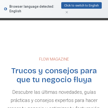
FacturaDirecta
Click to switch to English
Browser language detected:
DESCARGAR
Conductiva
English
GRATIS - En Google Play
FLOW MAGAZINE
Trucos y consejos para
que tu negocio fluya
Descubre las últimas novedades, guías
prácticas y consejos expertos para hacer