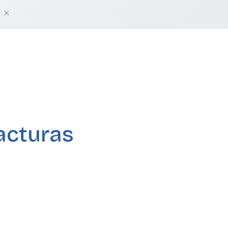
damos?
Iniciar sesión
Empieza gratis
acturas