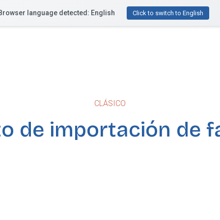
Browser language detected: English
Funcionalidades
Recursos
Precios
¿Te ayu
Click to switch to English
CLÁSICO
o de importación de f