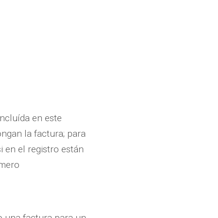
incluída en este
ngan la factura; para
 en el registro están
úmero
do una factura para un