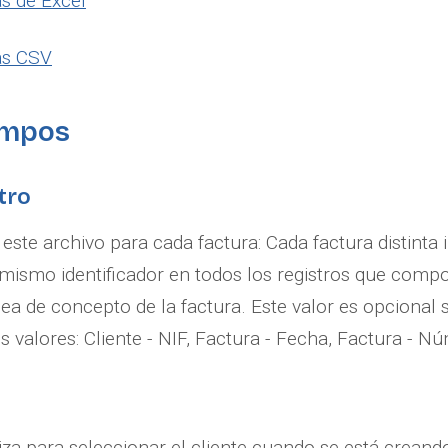
s de Excel
as CSV
ampos
tro
 este archivo para cada factura: Cada factura distinta 
 mismo identificador en todos los registros que compo
ea de concepto de la factura. Este valor es opcional si
es valores: Cliente - NIF, Factura - Fecha, Factura - N
iliza para seleccionar el cliente cuando se está crean