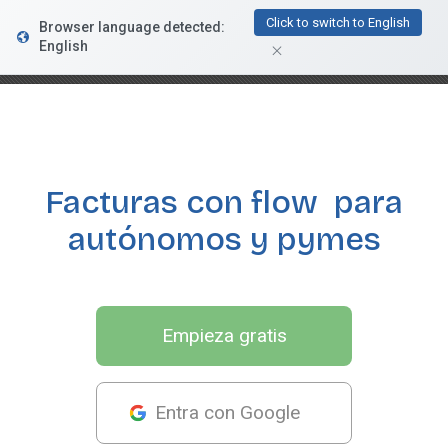
FacturaDirecta
Click to switch to English
Browser language detected:
DESCARGAR
Conductiva
English
GRATIS - En Google Play
Facturas con flow
para
autónomos y pymes
Empieza gratis
Entra con Google