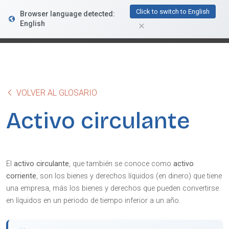
FacturaDirecta
Click to switch to English
Browser language detected:
DESCARGAR
Conductiva
English
GRATIS - En Google Play
VOLVER AL GLOSARIO
Activo circulante
El
activo circulante
, que también se conoce como
activo
corriente
, son los bienes y derechos líquidos (en dinero) que tiene
una empresa, más los bienes y derechos que pueden convertirse
en líquidos en un periodo de tiempo inferior a un año.