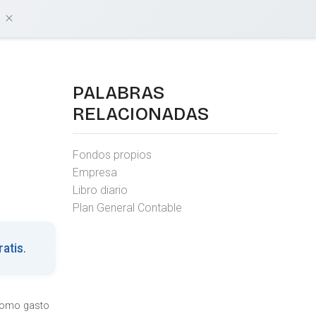
damos?
Iniciar sesión
Empieza gratis
PALABRAS
RELACIONADAS
Fondos propios
Empresa
Libro diario
Plan General Contable
atis
.
 como gasto