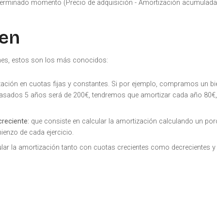
determinado momento (Precio de adquisición - Amortización acumulada
ien
enes, estos son los más conocidos:
ización en cuotas fijas y constantes. Si por ejemplo, compramos un b
 pasados 5 años será de 200€, tendremos que amortizar cada año 80€,
creciente:
que consiste en calcular la amortización calculando un por
ienzo de cada ejercicio.
lar la amortización tanto con cuotas crecientes como decrecientes y