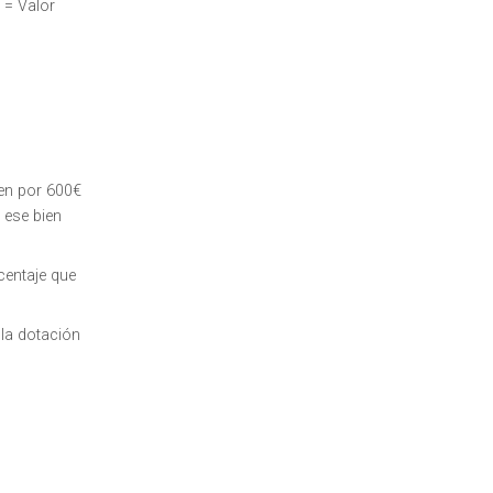
 = Valor
ien por 600€
 ese bien
centaje que
 la dotación