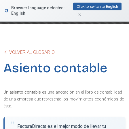
FacturaDirecta
Click to switch to English
Browser language detected:
DESCARGAR
Conductiva
English
GRATIS - En Google Play
VOLVER AL GLOSARIO
Asiento contable
Un
asiento contable
es una anotación en el libro de contabilidad
de una empresa que representa los movimientos económicos de
ésta.
FacturaDirecta es el mejor modo de llevar tu