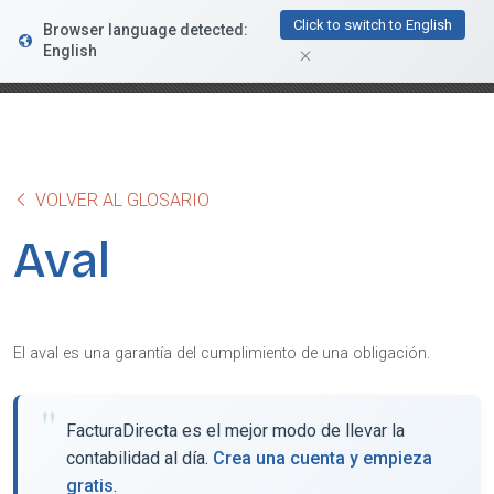
FacturaDirecta
Click to switch to English
Browser language detected:
DESCARGAR
Conductiva
English
GRATIS - En Google Play
VOLVER AL GLOSARIO
Aval
El aval es una garantía del cumplimiento de una obligación.
FacturaDirecta es el mejor modo de llevar la
contabilidad al día.
Crea una cuenta y empieza
gratis
.