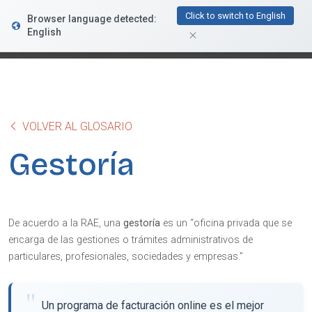
FacturaDirecta
Click to switch to English
Browser language detected:
DESCARGAR
Conductiva
English
GRATIS - En Google Play
VOLVER AL GLOSARIO
Gestoría
De acuerdo a la RAE, una
gestoría
es un “oficina privada que se
encarga de las gestiones o trámites administrativos de
particulares, profesionales, sociedades y empresas.”
Un programa de facturación online es el mejor