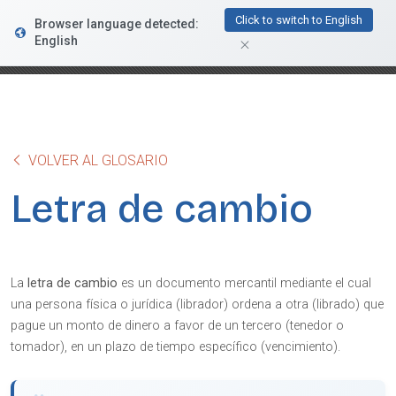
FacturaDirecta
Click to switch to English
Browser language detected:
DESCARGAR
Conductiva
English
GRATIS - En Google Play
VOLVER AL GLOSARIO
Letra de cambio
La
letra de cambio
es un documento mercantil mediante el cual
una persona física o jurídica (librador) ordena a otra (librado) que
pague un monto de dinero a favor de un tercero (tenedor o
tomador), en un plazo de tiempo específico (vencimiento).