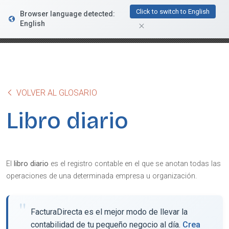
FacturaDirecta
Click to switch to English
Browser language detected:
DESCARGAR
Conductiva
English
GRATIS - En Google Play
VOLVER AL GLOSARIO
Libro diario
El
libro diario
es el registro contable en el que se anotan todas las
operaciones de una determinada empresa u organización.
FacturaDirecta es el mejor modo de llevar la
contabilidad de tu pequeño negocio al día.
Crea