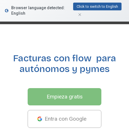
FacturaDirecta
Click to switch to English
Browser language detected:
DESCARGAR
Conductiva
English
GRATIS - En Google Play
Facturas con flow
para
autónomos y pymes
Empieza gratis
Entra con Google