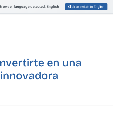
Browser language detected: English
Funcionalidades
Recursos
Precios
¿Te ayu
Click to switch to English
vertirte en una
 innovadora