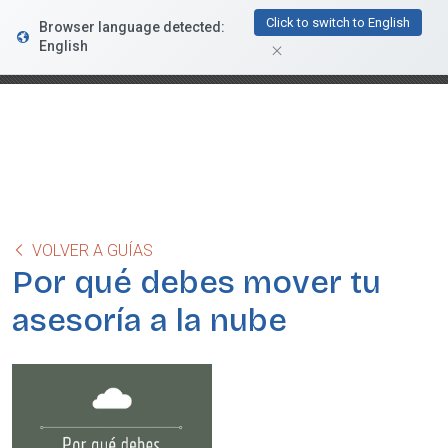
FacturaDirecta
Click to switch to English
Browser language detected:
DESCARGAR
Conductiva
English
GRATIS - En Google Play
VOLVER A GUÍAS
Por qué debes mover tu
asesoría a la nube