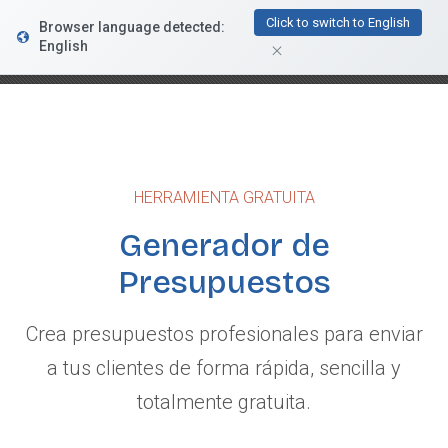
FacturaDirecta
Click to switch to English
Browser language detected:
DESCARGAR
Conductiva
English
GRATIS - En Google Play
HERRAMIENTA GRATUITA
Generador de
Presupuestos
Crea presupuestos profesionales para enviar
a tus clientes de forma rápida, sencilla y
totalmente gratuita.