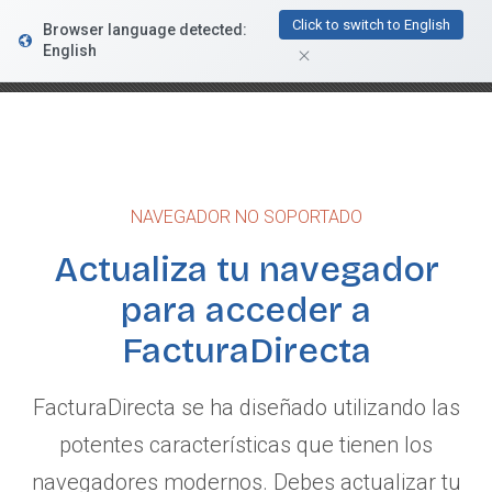
FacturaDirecta
Click to switch to English
Browser language detected:
DESCARGAR
Conductiva
English
GRATIS - En Google Play
NAVEGADOR NO SOPORTADO
Actualiza tu navegador
para acceder a
FacturaDirecta
FacturaDirecta se ha diseñado utilizando las
potentes características que tienen los
navegadores modernos. Debes actualizar tu