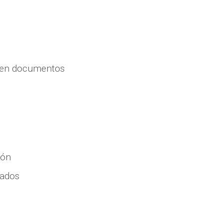
en documentos
ión
zados