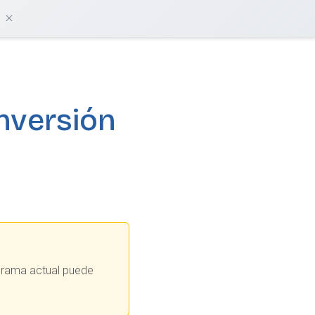
damos?
Iniciar sesión
Empieza gratis
inversión
ograma actual puede