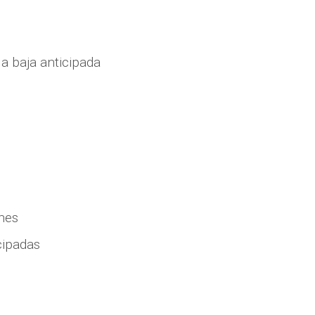
a baja anticipada
nes
cipadas