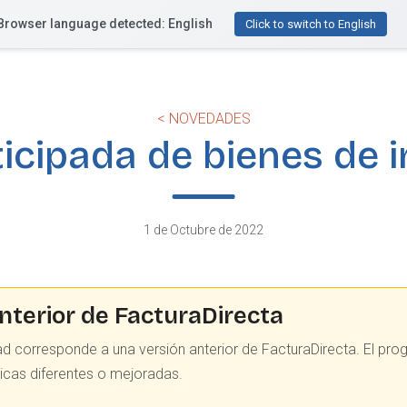
Browser language detected: English
Funcionalidades
Recursos
Precios
¿Te ayu
Click to switch to English
< NOVEDADES
icipada de bienes de 
1 de Octubre de 2022
nterior de FacturaDirecta
ad corresponde a una versión anterior de FacturaDirecta. El pr
ticas diferentes o mejoradas.