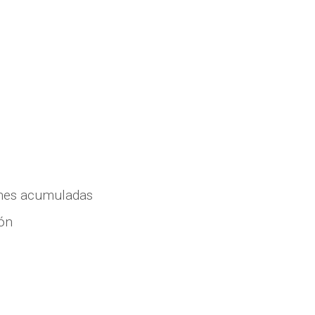
ones acumuladas
ión