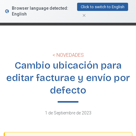
FacturaDirecta
Click to switch to English
Browser language detected:
DESCARGAR
Conductiva
English
GRATIS - En Google Play
< NOVEDADES
Cambio ubicación para
editar facturae y envío por
defecto
1 de Septiembre de 2023