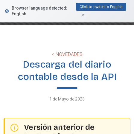
FacturaDirecta
Click to switch to English
Browser language detected:
DESCARGAR
Conductiva
English
GRATIS - En Google Play
< NOVEDADES
Descarga del diario
contable desde la API
1 de Mayo de 2023
Versión anterior de