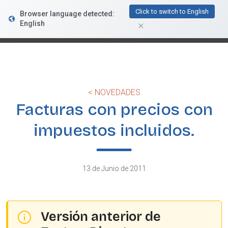
FacturaDirecta
Click to switch to English
Browser language detected:
DESCARGAR
Conductiva
English
GRATIS - En Google Play
< NOVEDADES
Facturas con precios con
impuestos incluidos.
13 de Junio de 2011
Versión anterior de