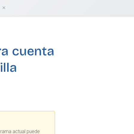
damos?
Iniciar sesión
Empieza gratis
ra cuenta
lla
ograma actual puede