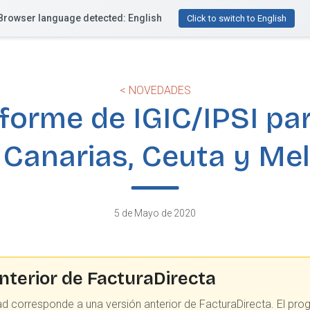
Browser language detected: English
Funcionalidades
Recursos
Precios
¿Te ayu
Click to switch to English
< NOVEDADES
forme de IGIC/IPSI pa
 Canarias, Ceuta y Meli
5 de Mayo de 2020
nterior de FacturaDirecta
ad corresponde a una versión anterior de FacturaDirecta. El pr