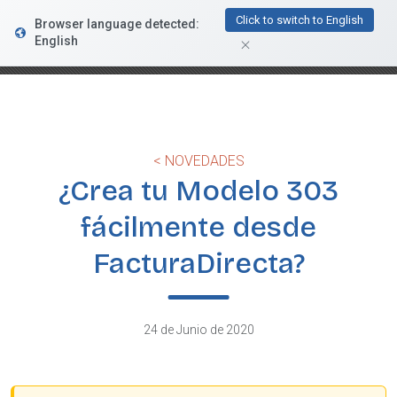
FacturaDirecta
Click to switch to English
Browser language detected:
DESCARGAR
Conductiva
English
GRATIS - En Google Play
< NOVEDADES
¿Crea tu Modelo 303
fácilmente desde
FacturaDirecta?
24 de Junio de 2020