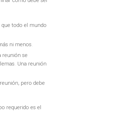
rminar cómo debe ser
ra que todo el mundo
 más ni menos.
a reunión se
lemas. Una reunión
 reunión, pero debe
po requerido es el