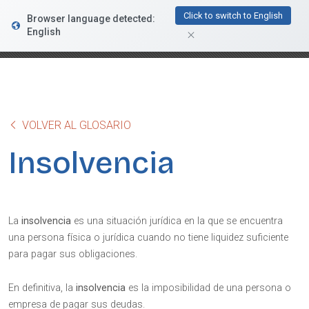
FacturaDirecta
Click to switch to English
Browser language detected:
DESCARGAR
Conductiva
English
GRATIS - En Google Play
VOLVER AL GLOSARIO
Insolvencia
La
insolvencia
es una situación jurídica en la que se encuentra
una persona física o jurídica cuando no tiene liquidez suficiente
para pagar sus obligaciones.
En definitiva, la
insolvencia
es la imposibilidad de una persona o
empresa de pagar sus deudas.