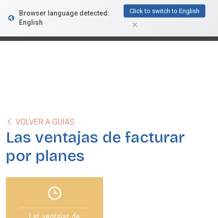
FacturaDirecta
Click to switch to English
Browser language detected:
DESCARGAR
Conductiva
English
GRATIS - En Google Play
VOLVER A GUÍAS
Las ventajas de facturar
por planes